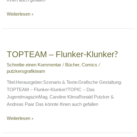
Ihnen auch gefallen
Weiterlesen »
TOPTEAM
–
TOPTEAM – Flunker-Klunker?
Flunker-
Klunker?
Schreibe einen Kommentar
/
Bücher
,
Comics
/
putzkersgrafikteam
Titel:Herausgeber:Szenario & Texte:Grafische Gestaltung:
TOPTEAM – Flunker-Klunker?TOPIC – Das
JugendmagazinMag. Caroline KlimaRonald Putzker &
Andreas Paar Das könnte Ihnen auch gefallen
Weiterlesen »