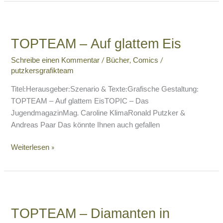
TOPTEAM
–
TOPTEAM – Auf glattem Eis
Auf
glattem
Schreibe einen Kommentar
/
Bücher
,
Comics
/
Eis
putzkersgrafikteam
Titel:Herausgeber:Szenario & Texte:Grafische Gestaltung:
TOPTEAM – Auf glattem EisTOPIC – Das
JugendmagazinMag. Caroline KlimaRonald Putzker &
Andreas Paar Das könnte Ihnen auch gefallen
Weiterlesen »
TOPTEAM
–
TOPTEAM – Diamanten in
Diamanten