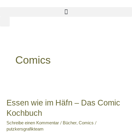
Zum
Inhalt
springen
Comics
Essen
wie
Essen wie im Häfn – Das Comic
im
Häfn
Kochbuch
–
Das
Schreibe einen Kommentar
/
Bücher
,
Comics
/
putzkersgrafikteam
Comic