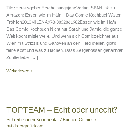
Kochbuch
Titel:Herausgeber:Erscheinungsjahr:Verlag:ISBN:Link zu
Amazon: Essen wie im Häfn – Das Comic KochbuchWalter
Fröhlich2010MILENA978-3852861982Essen wie im Häfn –
Das Comic Kochbuch Nicht nur Sarah und Jamie, die ganze
Welt kocht mittlerweile. Und wenn sich Comiczeichner aus
Wien mit Strizzis und Ganoven an den Herd stellen, gibt’s
feine Kost und was zu lachen. Dass Zeitgenossen genannter
Zünfte lieber […]
Weiterlesen »
TOPTEAM
–
TOPTEAM – Echt oder unecht?
Echt
oder
Schreibe einen Kommentar
/
Bücher
,
Comics
/
unecht?
putzkersgrafikteam