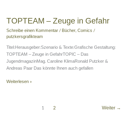
TOPTEAM
–
TOPTEAM – Zeuge in Gefahr
Zeuge
in
Schreibe einen Kommentar
/
Bücher
,
Comics
/
Gefahr
putzkersgrafikteam
Titel:Herausgeber:Szenario & Texte:Grafische Gestaltung:
TOPTEAM – Zeuge in GefahrTOPIC – Das
JugendmagazinMag. Caroline KlimaRonald Putzker &
Andreas Paar Das könnte Ihnen auch gefallen
Weiterlesen »
1
2
Weiter
→