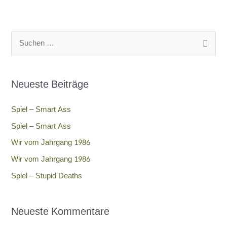
S
u
c
Neueste Beiträge
h
e
Spiel – Smart Ass
n
Spiel – Smart Ass
n
Wir vom Jahrgang 1986
a
Wir vom Jahrgang 1986
c
h
Spiel – Stupid Deaths
:
Neueste Kommentare