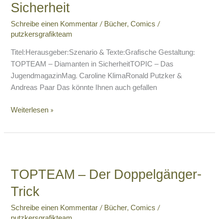
in
Sicherheit
Sicherheit
Schreibe einen Kommentar
/
Bücher
,
Comics
/
putzkersgrafikteam
Titel:Herausgeber:Szenario & Texte:Grafische Gestaltung:
TOPTEAM – Diamanten in SicherheitTOPIC – Das
JugendmagazinMag. Caroline KlimaRonald Putzker &
Andreas Paar Das könnte Ihnen auch gefallen
Weiterlesen »
TOPTEAM
–
TOPTEAM – Der Doppelgänger-
Der
Doppelgänger-
Trick
Trick
Schreibe einen Kommentar
/
Bücher
,
Comics
/
putzkersgrafikteam