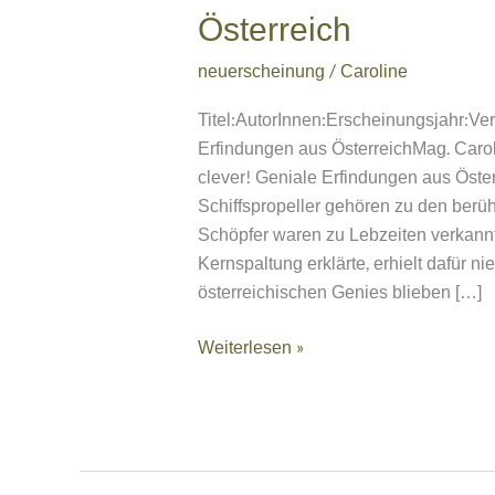
Erfindungen
Österreich
aus
Österreich
neuerscheinung
/
Caroline
Titel:AutorInnen:Erscheinungsjahr:Ve
Erfindungen aus ÖsterreichMag. Car
clever! Geniale Erfindungen aus Öst
Schiffspropeller gehören zu den berüh
Schöpfer waren zu Lebzeiten verkannte
Kernspaltung erklärte, erhielt dafür n
österreichischen Genies blieben […]
Weiterlesen »