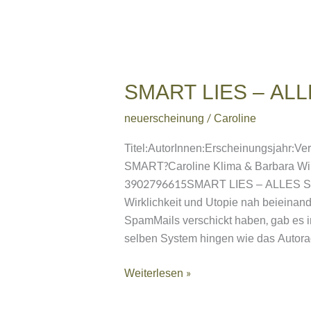
SMART
LIES
SMART LIES – AL
–
ALLES
neuerscheinung
/
Caroline
SMART?
Titel:AutorInnen:Erscheinungsjahr:
SMART?Caroline Klima & Barbara W
3902796615SMART LIES – ALLES SMAR
Wirklichkeit und Utopie nah beieinand
SpamMails verschickt haben, gab es 
selben System hingen wie das Autora
Weiterlesen »