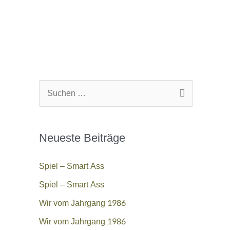
S
u
c
Neueste Beiträge
h
e
Spiel – Smart Ass
n
Spiel – Smart Ass
n
Wir vom Jahrgang 1986
a
Wir vom Jahrgang 1986
c