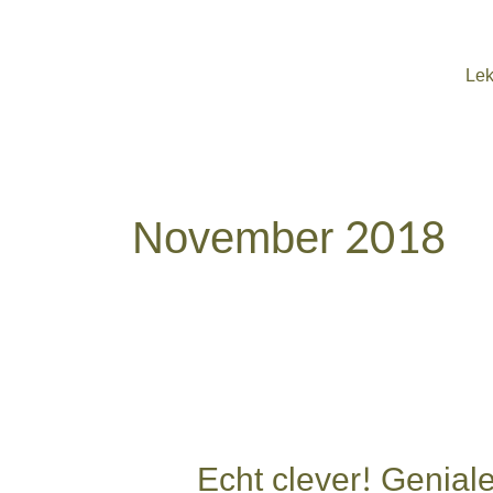
Zum
Inhalt
springen
Lek
November 2018
Echt
clever!
Echt clever! Genial
Geniale