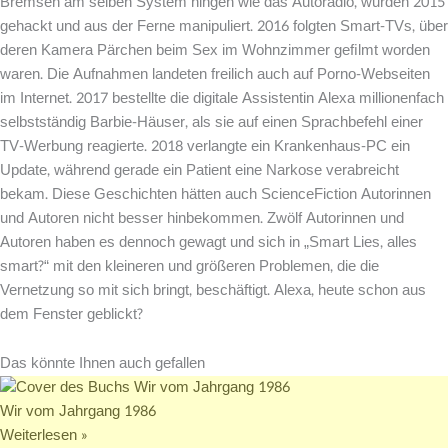
Bremsen am selben System hingen wie das Autoradio, wurden 2015
gehackt und aus der Ferne manipuliert. 2016 folgten Smart-TVs, über
deren Kamera Pärchen beim Sex im Wohnzimmer geﬁlmt worden
waren. Die Aufnahmen landeten freilich auch auf Porno-Webseiten
im Internet. 2017 bestellte die digitale Assistentin Alexa millionenfach
selbstständig Barbie-Häuser, als sie auf einen Sprachbefehl einer
TV-Werbung reagierte. 2018 verlangte ein Krankenhaus-PC ein
Update, während gerade ein Patient eine Narkose verabreicht
bekam. Diese Geschichten hätten auch ScienceFiction Autorinnen
und Autoren nicht besser hinbekommen. Zwölf Autorinnen und
Autoren haben es dennoch gewagt und sich in „Smart Lies, alles
smart?“ mit den kleineren und größeren Problemen, die die
Vernetzung so mit sich bringt, beschäftigt. Alexa, heute schon aus
dem Fenster geblickt?
Das könnte Ihnen auch gefallen
Wir vom Jahrgang 1986
Weiterlesen »